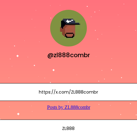
@zl888combr
https://x.com/ZL888combr
ZL888