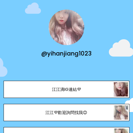
@yihanjiang1023
江江滴IG連結💜
江江💜歡迎詢問找我😊