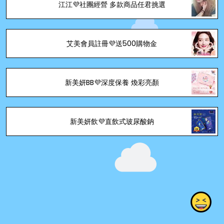
江江💜社團經營 多款商品任君挑選
艾美會員註冊💜送500購物金
新美妍BB💜深度保養 煥彩亮顏
新美妍飲💜直飲式玻尿酸鈉