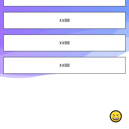
XX88
XX88
XX88