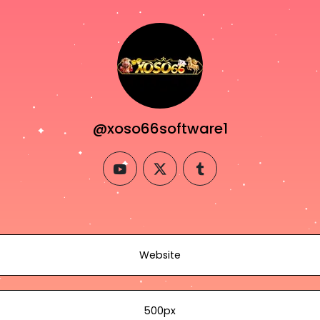
@xoso66software1
youtube
twitter
tumblr
Website
500px