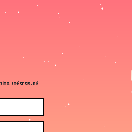
sino, thể thao, nổ