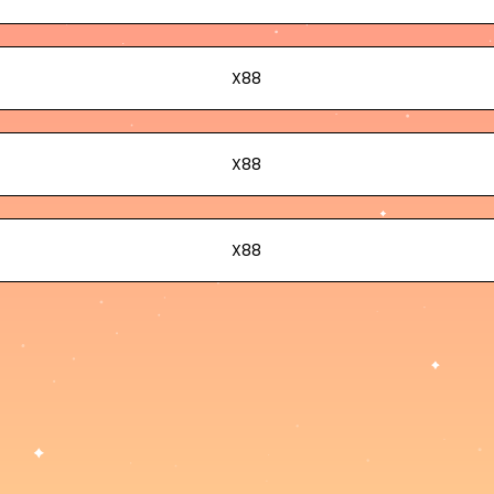
X88
X88
X88