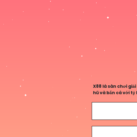
X88 là sân chơi giả
hũ và bắn cá với tỷ