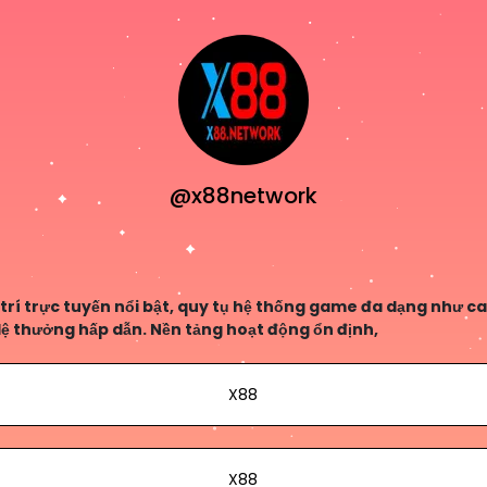
@x88network
i trí trực tuyến nổi bật, quy tụ hệ thống game đa dạng như ca
 lệ thưởng hấp dẫn. Nền tảng hoạt động ổn định,
X88
X88