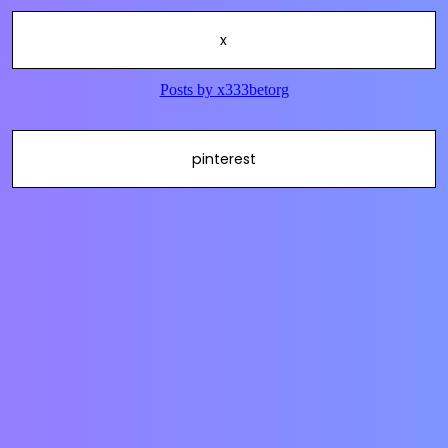
x
pinterest