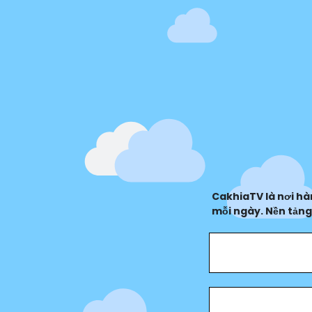
CakhiaTV là nơi hàn
mỗi ngày. Nền tảng
tình đồng