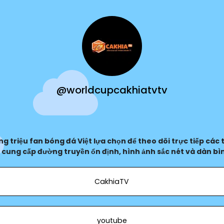
@worldcupcakhiatvtv
g triệu fan bóng đá Việt lựa chọn để theo dõi trực tiếp các 
 cung cấp đường truyền ổn định, hình ảnh sắc nét và dàn bìn
CakhiaTV
youtube