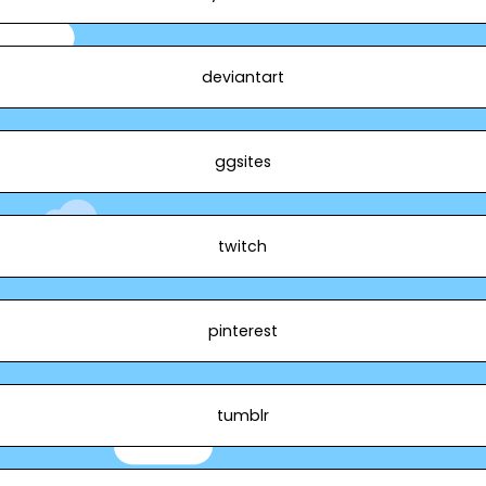
deviantart
ggsites
twitch
pinterest
tumblr