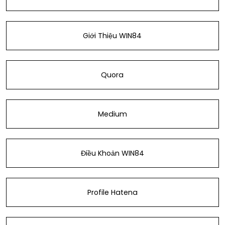
Giới Thiệu WIN84
Quora
Medium
Điều Khoản WIN84
Profile Hatena