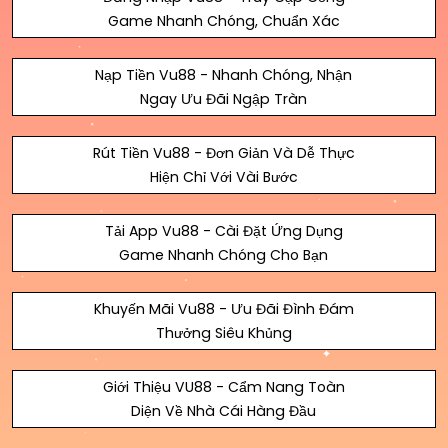
Game Nhanh Chóng, Chuẩn Xác
Nạp Tiền Vu88 - Nhanh Chóng, Nhận
Ngay Ưu Đãi Ngập Tràn
Rút Tiền Vu88 - Đơn Giản Và Dễ Thực
Hiện Chỉ Với Vài Bước
Tải App Vu88 - Cài Đặt Ứng Dụng
Game Nhanh Chóng Cho Bạn
Khuyến Mãi Vu88 - Ưu Đãi Đình Đám
Thưởng Siêu Khủng
Giới Thiệu VU88 - Cẩm Nang Toàn
Diện Về Nhà Cái Hàng Đầu