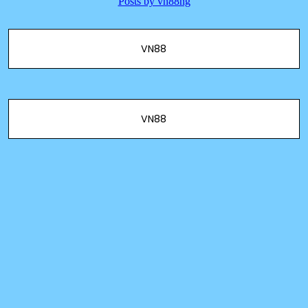
VN88
VN88