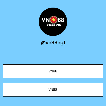
@vn88ng1
VN88
VN88