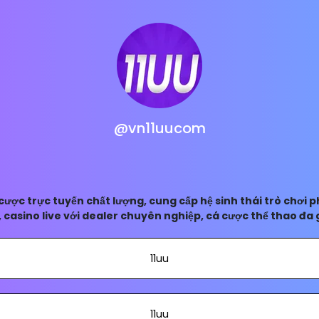
@vn11uucom
 cược trực tuyến chất lượng, cung cấp hệ sinh thái trò chơi 
casino live với dealer chuyên nghiệp, cá cược thể thao đa g
11uu
11uu