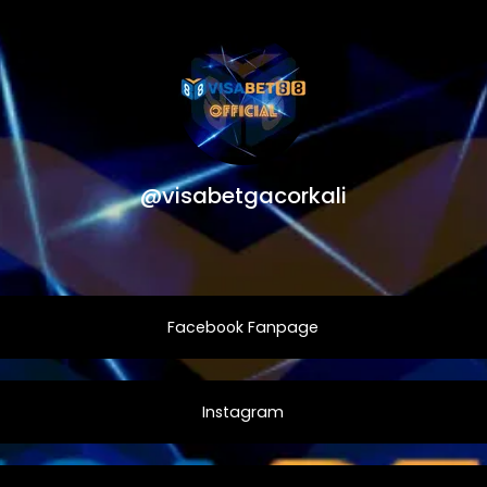
@visabetgacorkali
Facebook Fanpage
Instagram