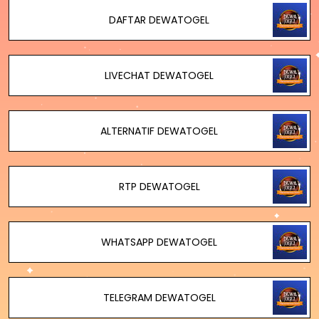
DAFTAR DEWATOGEL
LIVECHAT DEWATOGEL
ALTERNATIF DEWATOGEL
RTP DEWATOGEL
WHATSAPP DEWATOGEL
TELEGRAM DEWATOGEL