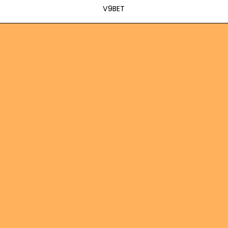
V9BET