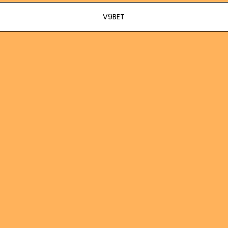
V9BET