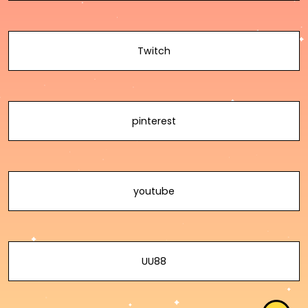
Twitch
pinterest
youtube
UU88