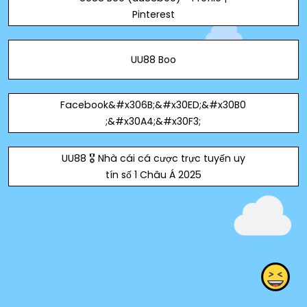
Pinterest
UU88 Boo
Facebook&#x306B;&#x30ED;&#x30B0
;&#x30A4;&#x30F3;
UU88 🎖️ Nhà cái cá cược trực tuyến uy
tín số 1 Châu Á 2025