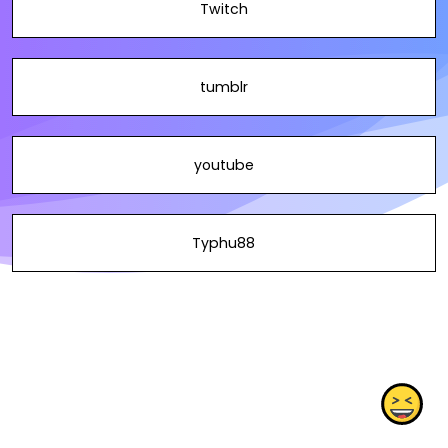
Twitch
tumblr
youtube
Typhu88