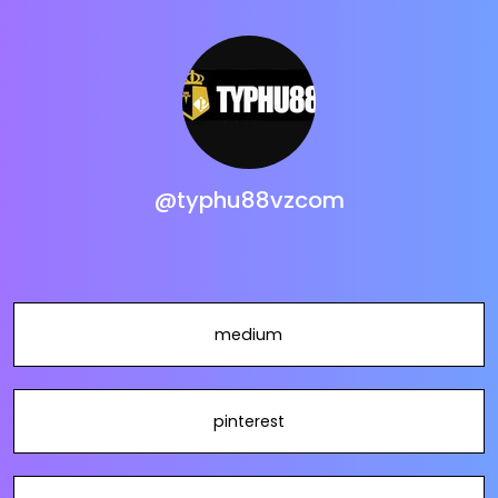
@typhu88vzcom
medium
pinterest