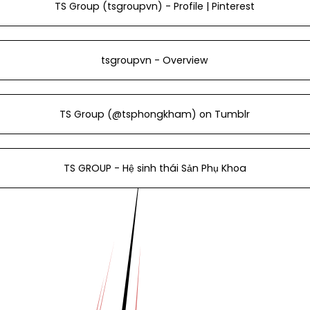
TS Group (tsgroupvn) - Profile | Pinterest
tsgroupvn - Overview
TS Group (@tsphongkham) on Tumblr
TS GROUP - Hệ sinh thái Sản Phụ Khoa