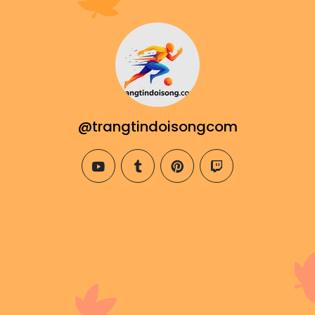
@trangtindoisongcom
youtube
tumblr
pinterest
twitch