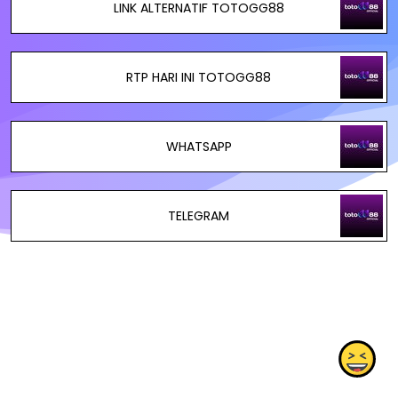
LINK ALTERNATIF TOTOGG88
RTP HARI INI TOTOGG88
WHATSAPP
TELEGRAM