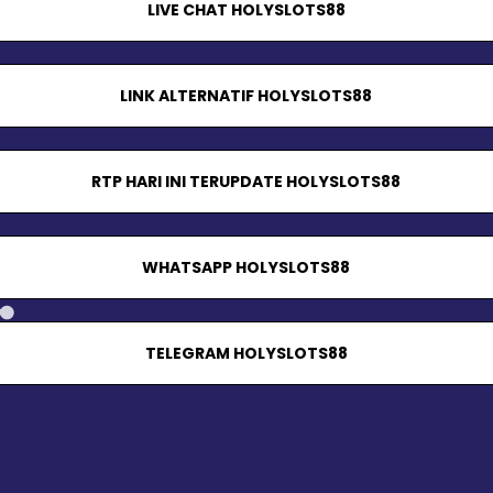
LIVE CHAT HOLYSLOTS88
LINK ALTERNATIF HOLYSLOTS88
RTP HARI INI TERUPDATE HOLYSLOTS88
WHATSAPP HOLYSLOTS88
TELEGRAM HOLYSLOTS88