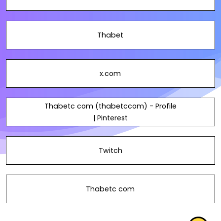
Thabet
x.com
Thabetc com (thabetccom) - Profile
| Pinterest
Twitch
Thabetc com