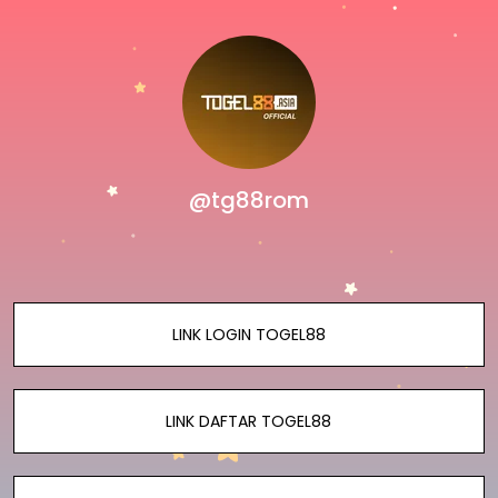
@tg88rom
LINK LOGIN TOGEL88
LINK DAFTAR TOGEL88