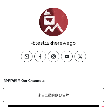
@test123herewego
email
facebook
instagram
youtube
twitter
我們的節目 Our Channels
來自五星的你 預告片