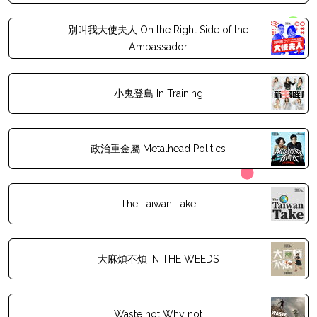
別叫我大使夫人 On the Right Side of the
Ambassador
小鬼登島 In Training
政治重金屬 Metalhead Politics
The Taiwan Take
大麻煩不煩 IN THE WEEDS
Waste not Why not