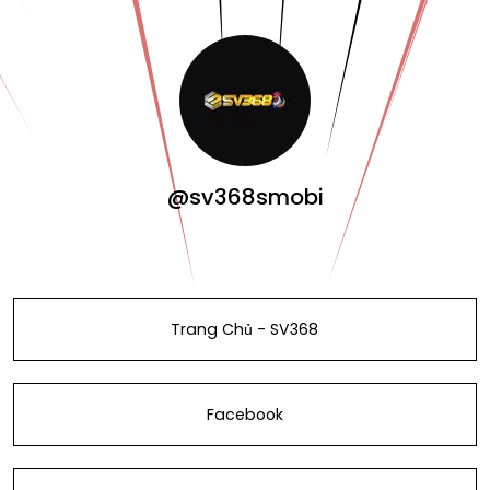
@sv368smobi
Trang Chủ - SV368
Facebook