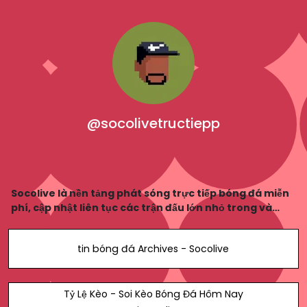
@socolivetructiepp
Socolive là nền tảng phát sóng trực tiếp bóng đá miễn
phí, cập nhật liên tục các trận đấu lớn nhỏ trong và
ngoài nước với chất lượng hình ảnh Full HD, không giật
lag. Website: https://socolive.com.mx
tin bóng đá Archives - Socolive
Tỷ Lệ Kèo - Soi Kèo Bóng Đá Hôm Nay