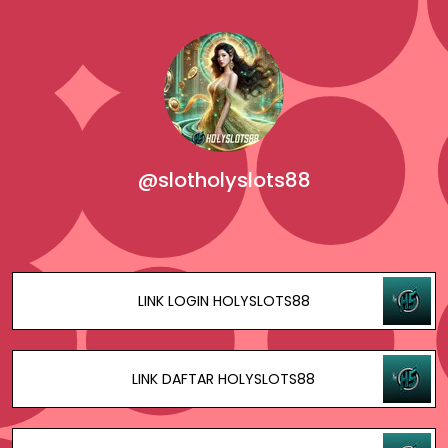
@slotholyslots88
LINK LOGIN HOLYSLOTS88
LINK DAFTAR HOLYSLOTS88