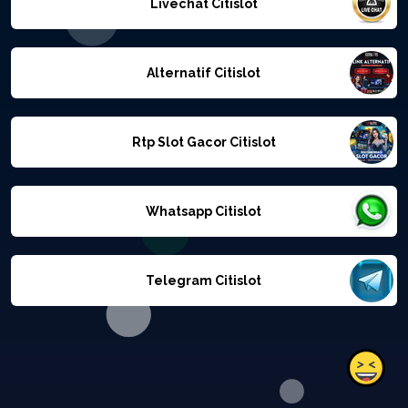
Livechat Citislot
Alternatif Citislot
Rtp Slot Gacor Citislot
Whatsapp Citislot
Telegram Citislot