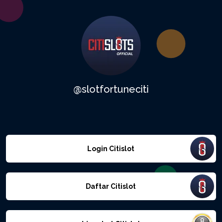
@slotfortuneciti
Login Citislot
Daftar Citislot