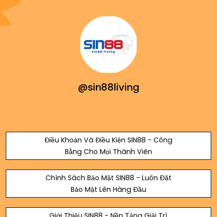
@sin88living
Điều Khoản Và Điều Kiện SIN88 - Công
Bằng Cho Mọi Thành Viên
Chính Sách Bảo Mật SIN88 - Luôn Đặt
Bảo Mật Lên Hàng Đầu
Giới Thiệu SIN88 - Nền Tảng Giải Trí