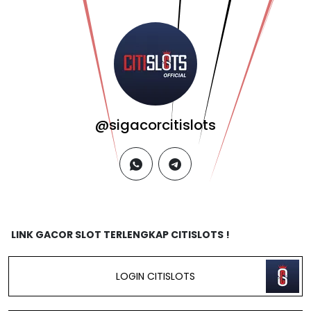
@sigacorcitislots
whatsapp
telegram
LINK GACOR SLOT TERLENGKAP CITISLOTS !
LOGIN CITISLOTS