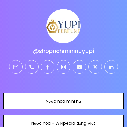
@shopnchmininuyupi
email
phone
facebook
instagram
youtube
twitter
linkedi
Nước hoa mini nữ
Nước hoa – Wikipedia tiếng Việt