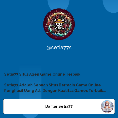
@setia77s
Setia77 Situs Agen Game Online Terbaik
Setia77 Adalah Sebuah Situs Bermain Game Online
Penghasil Uang Asli Dengan Kualitas Games Terbaik.
Daftar Sekarang Juga Di SINI!
Daftar Setia77