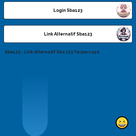
Login Sba123
Link Alternatif Sba123
Sba123 - Link Alternatif Sba 123 Terpercaya