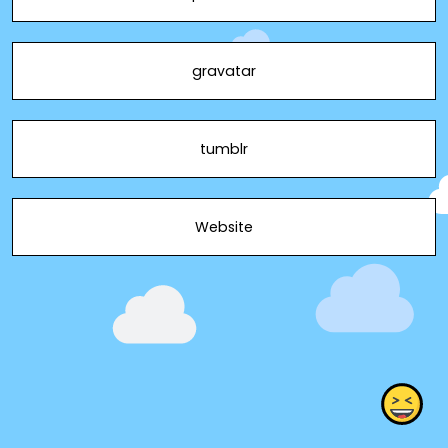
gravatar
tumblr
Website