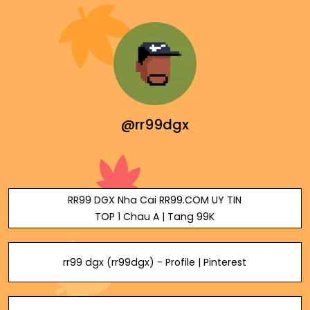
@rr99dgx
RR99 DGX Nha Cai RR99.COM UY TIN
TOP 1 Chau A | Tang 99K
rr99 dgx (rr99dgx) - Profile | Pinterest