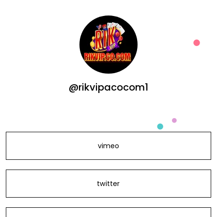
@rikvipacocom1
vimeo
twitter