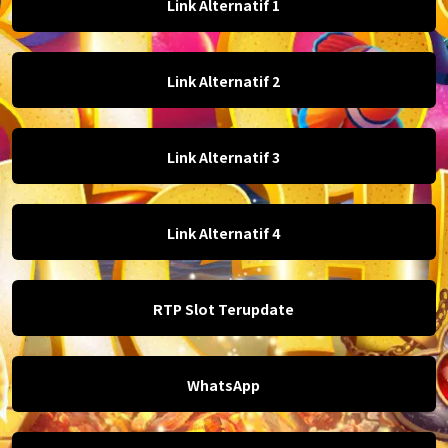
Link Alternatif 1
Link Alternatif 2
Link Alternatif 3
Link Alternatif 4
RTP Slot Terupdate
WhatsApp