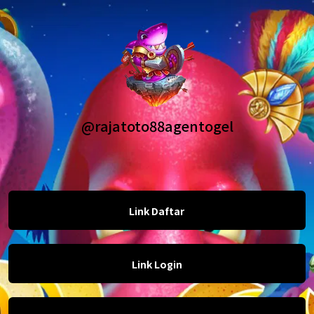
@rajatoto88agentogel
Link Daftar
Link Login