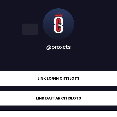
@proxcts
LINK LOGIN CITISLOTS
LINK DAFTAR CITISLOTS