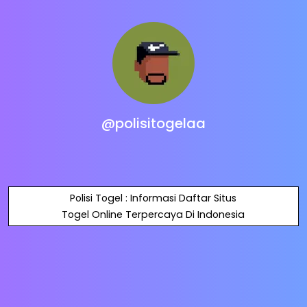
@polisitogelaa
Polisi Togel : Informasi Daftar Situs
Togel Online Terpercaya Di Indonesia