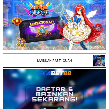
MAINKAN PASTI CUAN