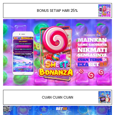
BONUS SETIAP HARI 25%
CUAN CUAN CUAN