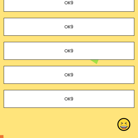
OK9
OK9
OK9
OK9
OK9