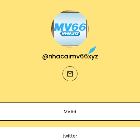
@nhacaimv66xyz
email
MV66
twitter