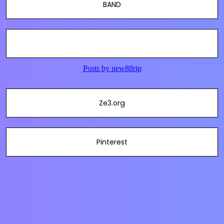
BAND
Ze3.org
Pinterest