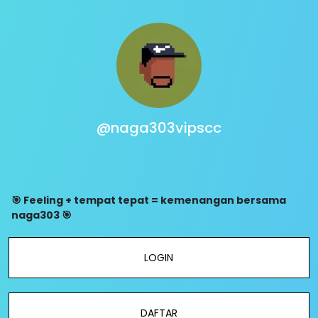
@naga303vipscc
🎯 Feeling + tempat tepat = kemenangan bersama
naga303 🎯
LOGIN
DAFTAR