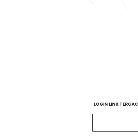
LOGIN LINK TERGA