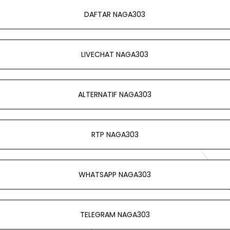
DAFTAR NAGA303
LIVECHAT NAGA303
ALTERNATIF NAGA303
RTP NAGA303
WHATSAPP NAGA303
TELEGRAM NAGA303