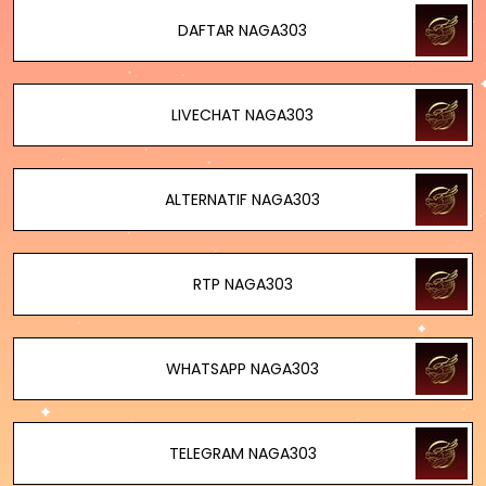
DAFTAR NAGA303
LIVECHAT NAGA303
ALTERNATIF NAGA303
RTP NAGA303
WHATSAPP NAGA303
TELEGRAM NAGA303