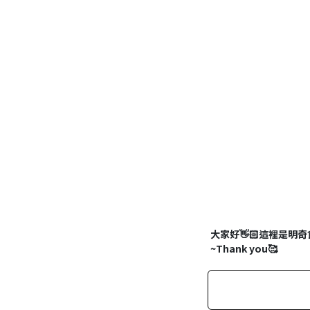
大家好👋🏻這裡是明
~Thank you🥰