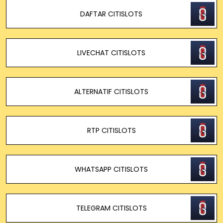
DAFTAR CITISLOTS
LIVECHAT CITISLOTS
ALTERNATIF CITISLOTS
RTP CITISLOTS
WHATSAPP CITISLOTS
TELEGRAM CITISLOTS