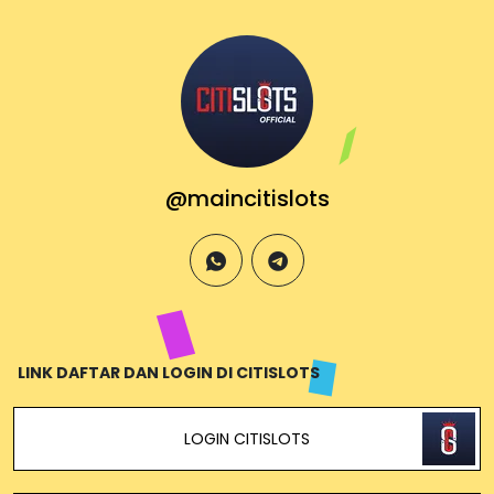
@maincitislots
whatsapp
telegram
LINK DAFTAR DAN LOGIN DI CITISLOTS
LOGIN CITISLOTS