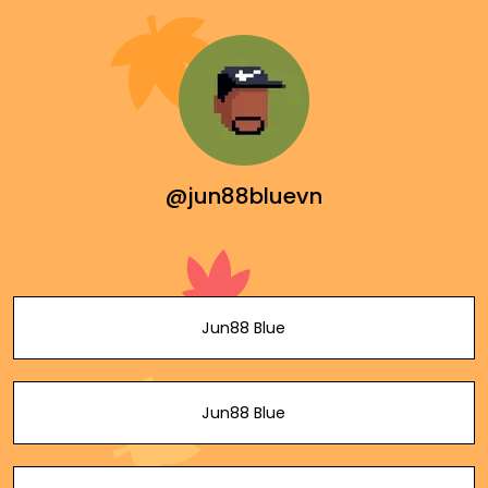
@jun88bluevn
Jun88 Blue
Jun88 Blue