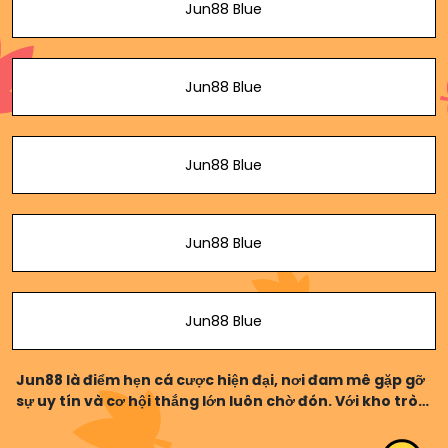
Jun88 Blue
Jun88 Blue
Jun88 Blue
Jun88 Blue
Jun88 Blue
Jun88 là điểm hẹn cá cược hiện đại, nơi đam mê gặp gỡ
sự uy tín và cơ hội thắng lớn luôn chờ đón. Với kho trò
chơi đa dạng, kèo cược cập nhật liên tục và giao diện
mượt mà, Jun88 biến mỗi lần đặt cược thành trải