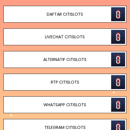
DAFTAR CITISLOTS
LIVECHAT CITISLOTS
ALTERNATIF CITISLOTS
RTP CITISLOTS
WHATSAPP CITISLOTS
TELEGRAM CITISLOTS